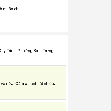
nh muốn chia sẻ với c_
Duy Trinh, Phường Bình Trưng,
 vẻ nữa. Cảm ơn anh rất nhiều.