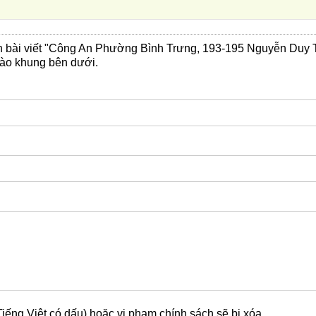
ến bài viết "Công An Phường Bình Trưng, 193-195 Nguyễn Duy
vào khung bên dưới.
Tiếng Việt có dấu) hoặc vi phạm chính sách sẽ bị xóa.