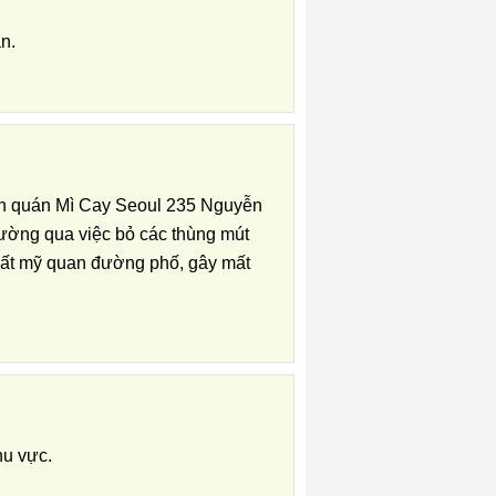
n.
đến quán Mì Cay Seoul 235 Nguyễn
ường qua việc bỏ các thùng mút
 mất mỹ quan đường phố, gây mất
hu vực.