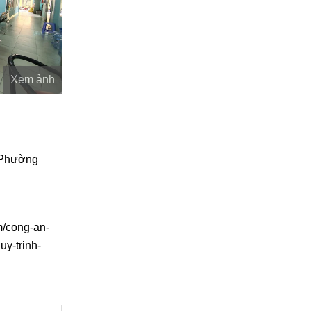
Xem ảnh
 Phường
m/cong-an-
y-trinh-