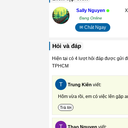
Sally Nguyen
X
Đang Online
✉ Chát Ngay
Hỏi và đáp
Hiện tại có 4 lượt hỏi đáp được gửi
TPHCM
T
Trung Kiên
viết:
Hôm vừa rồi, em có việc lên gặp 
Trả lời
T
Thao Nguyen
viết: