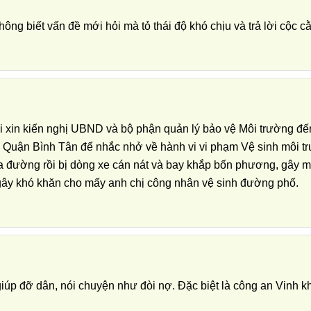
ông biết vấn đề mới hỏi mà tỏ thái độ khó chịu và trả lời cộc cằ
tôi xin kiến nghị UBND và bộ phận quản lý bảo vệ Môi trường 
 Quận Bình Tân để nhắc nhở về hành vi vi phạm Vệ sinh môi tr
 ra đường rồi bị dòng xe cán nát và bay khắp bốn phương, gây
 gây khó khăn cho mấy anh chị công nhân vệ sinh đường phố.
giúp đỡ dân, nói chuyện như đòi nợ. Đặc biệt là công an Vinh k