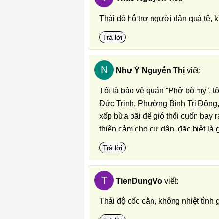
Thái độ hỗ trợ người dân quá tệ, kh
Trả lời
N
Như Ý Nguyễn Thị
viết:
Tôi là bảo vệ quán “Phở bò mỹ”, 
Đức Trinh, Phường Bình Trị Đông,
xốp bừa bãi để gió thổi cuốn bay
thiện cảm cho cư dân, đặc biệt là
Trả lời
T
TienDungVo
viết:
Thái độ cốc cằn, không nhiệt tình 