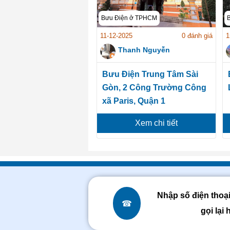
Bưu Điện ở TPHCM
11-12-2025
0 đánh giá
1
Thanh Nguyễn
Bưu Điện Trung Tâm Sài
Gòn, 2 Công Trường Công
xã Paris, Quận 1
Xem chi tiết
Nhập số điện thoạ
☎
gọi lại 