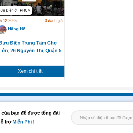
Bưu Điện ở TPHCM
5-12-2025
0 đánh giá
Hằng Hồ
Bưu Điện Trung Tâm Chợ
Lớn, 26 Nguyễn Thi, Quận 5
Xem chi tiết
i của bạn để được tổng đài
hỗ trợ
Miễn Phí !