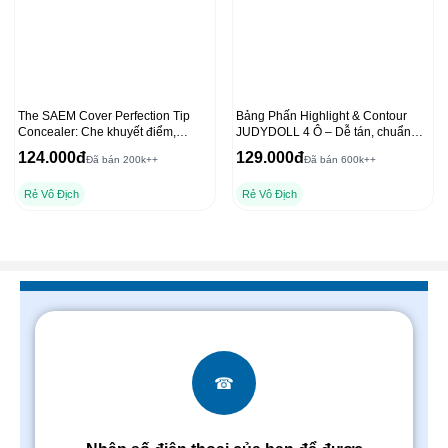
The SAEM Cover Perfection Tip
Bảng Phấn Highlight & Contour
Concealer: Che khuyết điểm,
JUDYDOLL 4 Ô – Dễ tán, chuẩn
chống nắng hiệu quả
màu 3D, lâu trôi 9g
124.000đ
129.000đ
Đã bán 200k++
Đã bán 600k++
Rẻ Vô Địch
Rẻ Vô Địch
☎