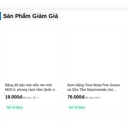
Sản Phẩm Giảm Giá
Băng đô dán mái viền ren mới
Kem Nâng Tone Body Five Grains
MOCA, phong cách Hàn Quốc nữ
và Sữa Tắm Niacinamide cho
tính
Dưỡng Thể Ban Đêm
19.000đ
76.000đ
Đã bán 2k++
Đã bán 4k++
Rẻ Vô Địch
Rẻ Vô Địch