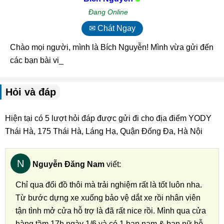
Đang Online
✉ Chát Ngay
Chào mọi người, mình là Bích Nguyễn! Mình vừa gửi đến
các bạn bài viết về YODY_
Hỏi và đáp
Hiện tại có 5 lượt hỏi đáp được gửi đi cho địa điểm YODY
Thái Hà, 175 Thái Hà, Láng Hạ, Quận Đống Đa, Hà Nội
N
Nguyễn Đăng Nam
viết:
Chỉ qua đổi đồ thôi mà trải nghiệm rất là tốt luôn nha.
Từ bước dựng xe xuống bảo vệ dắt xe rồi nhân viên
tận tình mở cửa hỗ trợ là đã rất nice rồi. Mình qua cửa
hàng tầm 17h ngày 1/6 và có 1 bạn nam & bạn nữ hỗ