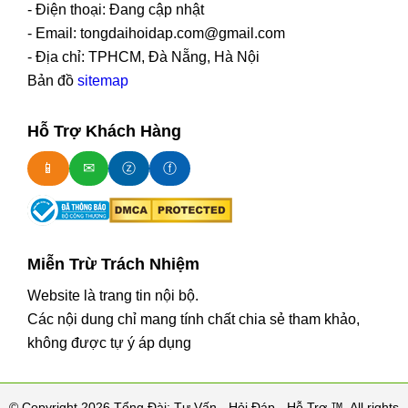
- Điện thoại: Đang cập nhật
- Email: tongdaihoidap.com@gmail.com
- Địa chỉ: TPHCM, Đà Nẵng, Hà Nội
Bản đồ
sitemap
Hỗ Trợ Khách Hàng
📱
✉
ⓩ
ⓕ
Miễn Trừ Trách Nhiệm
Website là trang tin nội bộ.
Các nội dung chỉ mang tính chất chia sẻ tham khảo,
không được tự ý áp dụng
© Copyright 2026 Tổng Đài: Tư Vấn - Hỏi Đáp - Hỗ Trợ ™, All rights