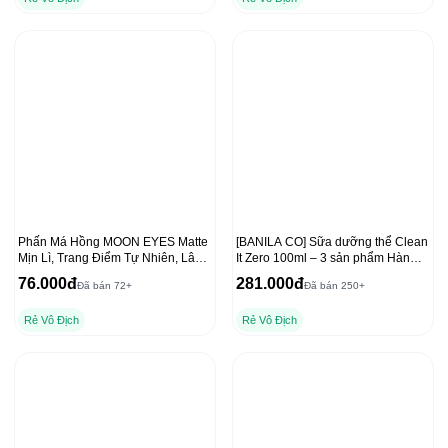
Phấn Má Hồng MOON EYES Matte
[BANILA CO] Sữa dưỡng thể Clean
Mịn Lì, Trang Điểm Tự Nhiên, Lâu
It Zero 100ml – 3 sản phẩm Hàn
Trôi 6,5g
Quốc hàng đầu
76.000đ
281.000đ
Đã bán 72+
Đã bán 250+
Rẻ Vô Địch
Rẻ Vô Địch