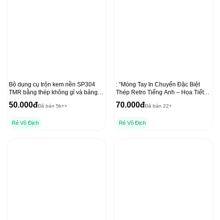
Bộ dụng cụ trộn kem nền SP304
: “Móng Tay In Chuyển Đặc Biệt
TMR bằng thép không gỉ và bảng
Thép Retro Tiếng Anh – Họa Tiết
trộn acrylic cho lớp nền mịn
Sáng Tạo”
50.000đ
70.000đ
Đã bán 5k++
Đã bán 22+
Rẻ Vô Địch
Rẻ Vô Địch