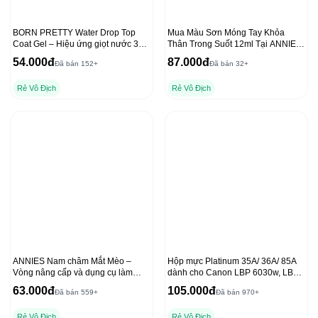
BORN PRETTY Water Drop Top
Mua Màu Sơn Móng Tay Khỏa
Coat Gel – Hiệu ứng giọt nước 3D
Thân Trong Suốt 12ml Tại ANNIES
trong suốt
với Dụng Cụ Che Freeline
54.000đ
87.000đ
Đã bán 152+
Đã bán 32+
Rẻ Vô Địch
Rẻ Vô Địch
ANNIES Nam châm Mắt Mèo –
Hộp mực Platinum 35A/ 36A/ 85A
Vòng nâng cấp và dụng cụ làm
dành cho Canon LBP 6030w, LBP
móng tay chất lượng
6000 và HP P1102, 1212NF
63.000đ
105.000đ
Đã bán 559+
Đã bán 970+
Rẻ Vô Địch
Rẻ Vô Địch