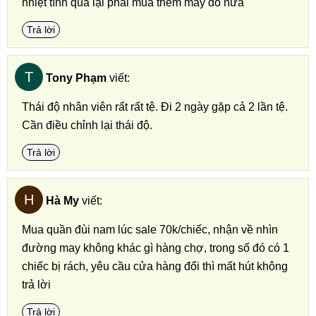
nhiệt tình quá lại phải mua thêm mấy đồ nữa
Trả lời
T
Tony Phạm
viết:
Thái độ nhân viên rất rất tệ. Đi 2 ngày gặp cả 2 lần tệ.
Cần điều chỉnh lại thái độ.
Trả lời
H
Hà My
viết:
Mua quần đùi nam lúc sale 70k/chiếc, nhận về nhìn
đường may không khác gì hàng chợ, trong số đó có 1
chiếc bị rách, yêu cầu cửa hàng đổi thì mất hút không
trả lời
Trả lời