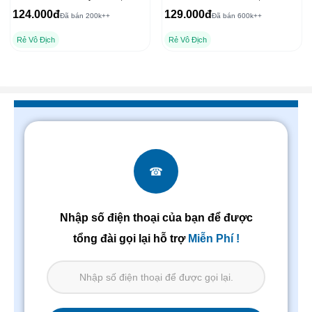
chống nắng hiệu quả
màu 3D, lâu trôi 9g
124.000đ
129.000đ
Đã bán 200k++
Đã bán 600k++
Rẻ Vô Địch
Rẻ Vô Địch
☎
Nhập số điện thoại của bạn để được
tổng đài gọi lại hỗ trợ
Miễn Phí !