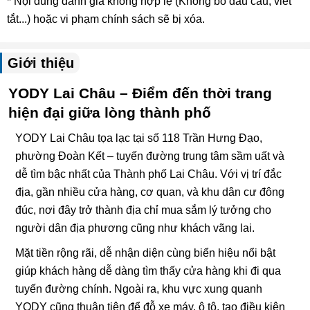
* Nội dung đánh giá không hợp lệ (Không bỏ dấu câu, viết
tắt...) hoặc vi phạm chính sách sẽ bị xóa.
Giới thiệu
YODY Lai Châu – Điểm đến thời trang
hiện đại giữa lòng thành phố
YODY Lai Châu tọa lạc tại số 118 Trần Hưng Đạo,
phường Đoàn Kết – tuyến đường trung tâm sầm uất và
dễ tìm bậc nhất của Thành phố Lai Châu. Với vị trí đắc
địa, gần nhiều cửa hàng, cơ quan, và khu dân cư đông
đúc, nơi đây trở thành địa chỉ mua sắm lý tưởng cho
người dân địa phương cũng như khách vãng lai.
Mặt tiền rộng rãi, dễ nhận diện cùng biển hiệu nổi bật
giúp khách hàng dễ dàng tìm thấy cửa hàng khi đi qua
tuyến đường chính. Ngoài ra, khu vực xung quanh
YODY cũng thuận tiện để đỗ xe máy, ô tô, tạo điều kiện