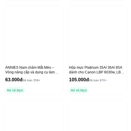
ANNIES Nam châm Mắt Mèo –
Hộp mực Platinum 35A/ 36A/ 85A
Vòng nâng cấp và dụng cụ làm
dành cho Canon LBP 6030w, LBP
móng tay chất lượng
6000 và HP P1102, 1212NF
63.000đ
105.000đ
Đã bán 559+
Đã bán 970+
Rẻ Vô Địch
Rẻ Vô Địch