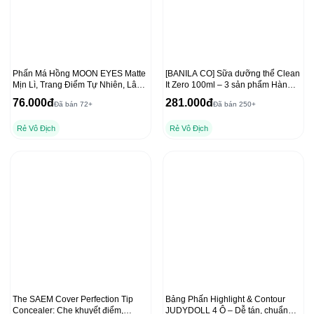
Phấn Má Hồng MOON EYES Matte
[BANILA CO] Sữa dưỡng thể Clean
Mịn Lì, Trang Điểm Tự Nhiên, Lâu
It Zero 100ml – 3 sản phẩm Hàn
Trôi 6,5g
Quốc hàng đầu
76.000đ
281.000đ
Đã bán 72+
Đã bán 250+
Rẻ Vô Địch
Rẻ Vô Địch
The SAEM Cover Perfection Tip
Bảng Phấn Highlight & Contour
Concealer: Che khuyết điểm,
JUDYDOLL 4 Ô – Dễ tán, chuẩn