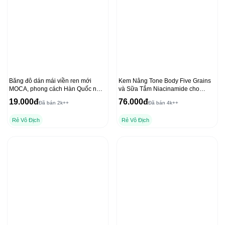
Băng đô dán mái viền ren mới
Kem Nâng Tone Body Five Grains
MOCA, phong cách Hàn Quốc nữ
và Sữa Tắm Niacinamide cho
tính
Dưỡng Thể Ban Đêm
19.000đ
76.000đ
Đã bán 2k++
Đã bán 4k++
Rẻ Vô Địch
Rẻ Vô Địch