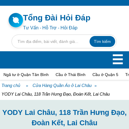
Tổng Đài Hỏi Đáp
Tư Vấn - Hỗ Trợ - Hỏi Đáp
☰
Ngã tư ở Quận Tân Bình
Cầu ở Thái Bình
Cầu ở Quận 5
T
Trang chủ
Cửa Hàng Quần Áo ở Lai Châu
»
»
YODY Lai Châu, 118 Trần Hưng Đạo, Đoàn Kết, Lai Châu
YODY Lai Châu, 118 Trần Hưng Đạo,
Đoàn Kết, Lai Châu