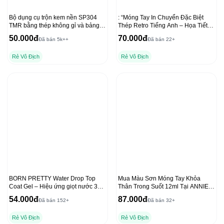
Bộ dụng cụ trộn kem nền SP304
: “Móng Tay In Chuyển Đặc Biệt
TMR bằng thép không gỉ và bảng
Thép Retro Tiếng Anh – Họa Tiết
trộn acrylic cho lớp nền mịn
Sáng Tạo”
50.000đ
70.000đ
Đã bán 5k++
Đã bán 22+
Rẻ Vô Địch
Rẻ Vô Địch
BORN PRETTY Water Drop Top
Mua Màu Sơn Móng Tay Khỏa
Coat Gel – Hiệu ứng giọt nước 3D
Thân Trong Suốt 12ml Tại ANNIES
trong suốt
với Dụng Cụ Che Freeline
54.000đ
87.000đ
Đã bán 152+
Đã bán 32+
Rẻ Vô Địch
Rẻ Vô Địch