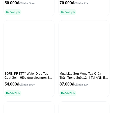
trộn acrylic cho lớp nền mịn
Sáng Tạo”
50.000đ
70.000đ
Đã bán 5k++
Đã bán 22+
Rẻ Vô Địch
Rẻ Vô Địch
BORN PRETTY Water Drop Top
Mua Màu Sơn Móng Tay Khỏa
Coat Gel – Hiệu ứng giọt nước 3D
Thân Trong Suốt 12ml Tại ANNIES
trong suốt
với Dụng Cụ Che Freeline
54.000đ
87.000đ
Đã bán 152+
Đã bán 32+
Rẻ Vô Địch
Rẻ Vô Địch