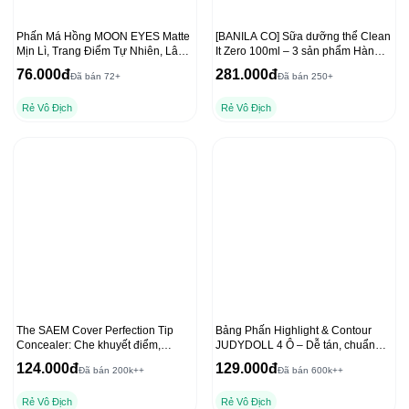
Phấn Má Hồng MOON EYES Matte
[BANILA CO] Sữa dưỡng thể Clean
Mịn Lì, Trang Điểm Tự Nhiên, Lâu
It Zero 100ml – 3 sản phẩm Hàn
Trôi 6,5g
Quốc hàng đầu
76.000đ
281.000đ
Đã bán 72+
Đã bán 250+
Rẻ Vô Địch
Rẻ Vô Địch
The SAEM Cover Perfection Tip
Bảng Phấn Highlight & Contour
Concealer: Che khuyết điểm,
JUDYDOLL 4 Ô – Dễ tán, chuẩn
chống nắng hiệu quả
màu 3D, lâu trôi 9g
124.000đ
129.000đ
Đã bán 200k++
Đã bán 600k++
Rẻ Vô Địch
Rẻ Vô Địch