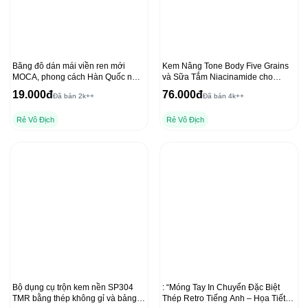
Băng đô dán mái viền ren mới
Kem Nâng Tone Body Five Grains
MOCA, phong cách Hàn Quốc nữ
và Sữa Tắm Niacinamide cho
tính
Dưỡng Thể Ban Đêm
19.000đ
76.000đ
Đã bán 2k++
Đã bán 4k++
Rẻ Vô Địch
Rẻ Vô Địch
Bộ dụng cụ trộn kem nền SP304
: “Móng Tay In Chuyển Đặc Biệt
TMR bằng thép không gỉ và bảng
Thép Retro Tiếng Anh – Họa Tiết