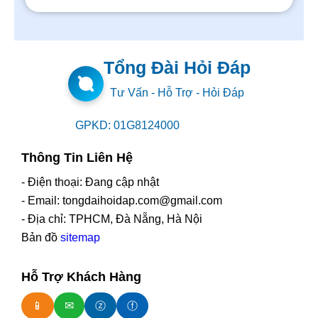
Tổng Đài Hỏi Đáp
Tư Vấn - Hỗ Trợ - Hỏi Đáp
GPKD: 01G8124000
Thông Tin Liên Hệ
- Điện thoại: Đang cập nhật
- Email: tongdaihoidap.com@gmail.com
- Địa chỉ: TPHCM, Đà Nẵng, Hà Nội
Bản đồ
sitemap
Hỗ Trợ Khách Hàng
📱
✉
ⓩ
ⓕ