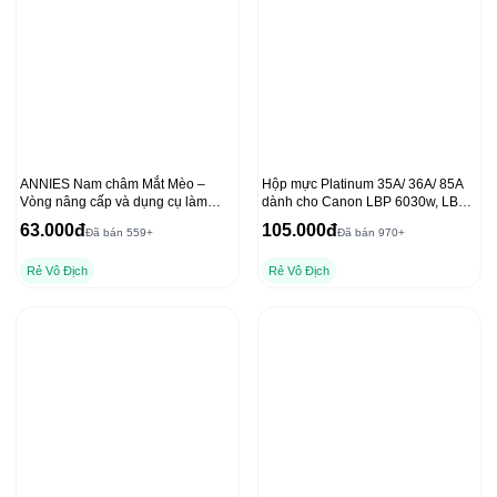
ANNIES Nam châm Mắt Mèo –
Hộp mực Platinum 35A/ 36A/ 85A
Vòng nâng cấp và dụng cụ làm
dành cho Canon LBP 6030w, LBP
móng tay chất lượng
6000 và HP P1102, 1212NF
63.000đ
105.000đ
Đã bán 559+
Đã bán 970+
Rẻ Vô Địch
Rẻ Vô Địch