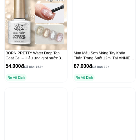
BORN PRETTY Water Drop Top
Mua Màu Sơn Móng Tay Khỏa
Coat Gel – Hiệu ứng giọt nước 3D
Thân Trong Suốt 12ml Tại ANNIES
trong suốt
với Dụng Cụ Che Freeline
54.000đ
87.000đ
Đã bán 152+
Đã bán 32+
Rẻ Vô Địch
Rẻ Vô Địch