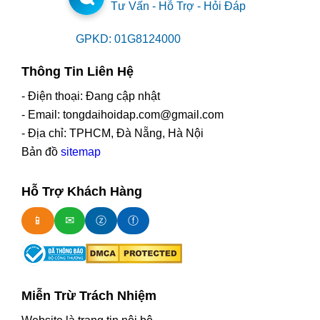
Tư Vấn - Hỗ Trợ - Hỏi Đáp
GPKD: 01G8124000
Thông Tin Liên Hệ
- Điện thoại: Đang cập nhật
- Email: tongdaihoidap.com@gmail.com
- Địa chỉ: TPHCM, Đà Nẵng, Hà Nội
Bản đồ
sitemap
Hỗ Trợ Khách Hàng
📱
✉
ⓩ
ⓕ
Miễn Trừ Trách Nhiệm