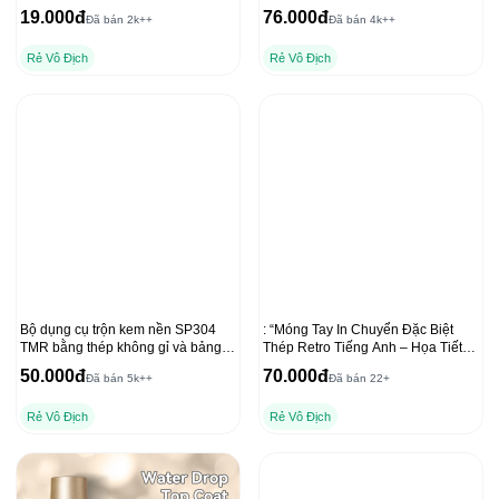
tính
Dưỡng Thể Ban Đêm
19.000đ
76.000đ
Đã bán 2k++
Đã bán 4k++
Rẻ Vô Địch
Rẻ Vô Địch
Bộ dụng cụ trộn kem nền SP304
: “Móng Tay In Chuyển Đặc Biệt
TMR bằng thép không gỉ và bảng
Thép Retro Tiếng Anh – Họa Tiết
trộn acrylic cho lớp nền mịn
Sáng Tạo”
50.000đ
70.000đ
Đã bán 5k++
Đã bán 22+
Rẻ Vô Địch
Rẻ Vô Địch