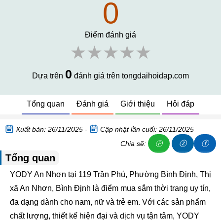
0
Điểm đánh giá
★★★★★
0
Dựa trên
đánh giá trên tongdaihoidap.com
Tổng quan
Đánh giá
Giới thiệu
Hỏi đáp
Xuất bản: 26/11/2025 -
Cập nhật lần cuối: 26/11/2025
ⓩ
ⓕ
Chia sẽ:
Ⓟ
Tổng quan
YODY An Nhơn tại 119 Trần Phú, Phường Bình Định, Thị
xã An Nhơn, Bình Định là điểm mua sắm thời trang uy tín,
đa dạng dành cho nam, nữ và trẻ em. Với các sản phẩm
chất lượng, thiết kế hiện đại và dịch vụ tận tâm, YODY