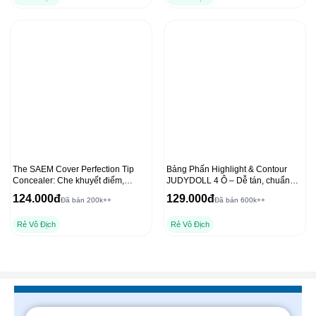
The SAEM Cover Perfection Tip
Bảng Phấn Highlight & Contour
Concealer: Che khuyết điểm,
JUDYDOLL 4 Ô – Dễ tán, chuẩn
chống nắng hiệu quả
màu 3D, lâu trôi 9g
124.000đ
129.000đ
Đã bán 200k++
Đã bán 600k++
Rẻ Vô Địch
Rẻ Vô Địch