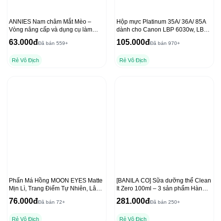
ANNIES Nam châm Mắt Mèo –
Hộp mực Platinum 35A/ 36A/ 85A
Vòng nâng cấp và dụng cụ làm
dành cho Canon LBP 6030w, LBP
móng tay chất lượng
6000 và HP P1102, 1212NF
63.000đ
105.000đ
Đã bán 559+
Đã bán 970+
Rẻ Vô Địch
Rẻ Vô Địch
Phấn Má Hồng MOON EYES Matte
[BANILA CO] Sữa dưỡng thể Clean
Mịn Lì, Trang Điểm Tự Nhiên, Lâu
It Zero 100ml – 3 sản phẩm Hàn
Trôi 6,5g
Quốc hàng đầu
76.000đ
281.000đ
Đã bán 72+
Đã bán 250+
Rẻ Vô Địch
Rẻ Vô Địch