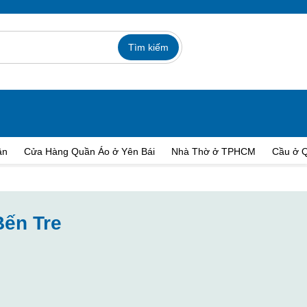
ận
Cửa Hàng Quần Áo ở Yên Bái
Nhà Thờ ở TPHCM
Cầu ở 
Bến Tre