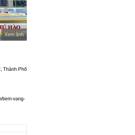
Xem ảnh
, Thành Phố
m/tiem-vang-