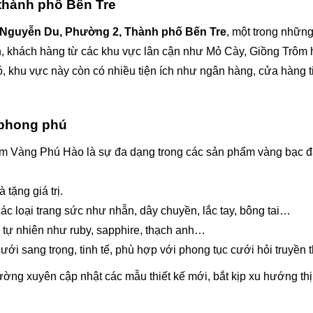
m thành phố Bến Tre
 Nguyễn Du, Phường 2, Thành phố Bến Tre
, một trong nhữn
tiện, khách hàng từ các khu vực lân cận như Mỏ Cày, Giồng Trô
 khu vực này còn có nhiều tiện ích như ngân hàng, cửa hàng tiệ
 phong phú
ệm Vàng Phú Hào là sự đa dạng trong các sản phẩm vàng bạc đá
 tặng giá trị.
các loại trang sức như nhẫn, dây chuyền, lắc tay, bông tai…
đá tự nhiên như ruby, sapphire, thạch anh…
cưới sang trọng, tinh tế, phù hợp với phong tục cưới hỏi truyền 
ờng xuyên cập nhật các mẫu thiết kế mới, bắt kịp xu hướng th