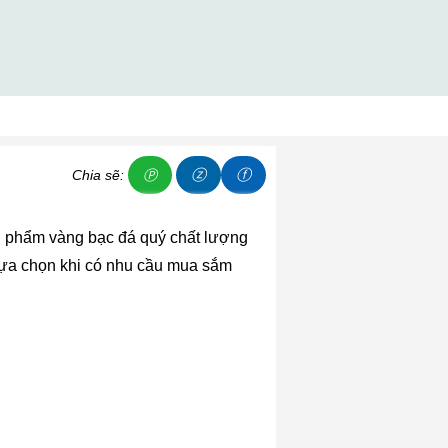
ⓩ
ⓕ
Chia sẽ:
Ⓟ
ản phẩm vàng bạc đá quý chất lượng
 lựa chọn khi có nhu cầu mua sắm