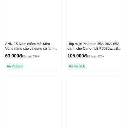
ANNIES Nam châm Mắt Mèo –
Hộp mực Platinum 35A/ 36A/ 85A
Vòng nâng cấp và dụng cụ làm
dành cho Canon LBP 6030w, LBP
móng tay chất lượng
6000 và HP P1102, 1212NF
63.000đ
105.000đ
Đã bán 559+
Đã bán 970+
Rẻ Vô Địch
Rẻ Vô Địch