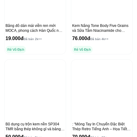
Băng đô dán mái viền ren mới
Kem Nâng Tone Body Five Grains
MOCA, phong cách Hàn Quốc nữ
và Sữa Tắm Niacinamide cho
tính
Dưỡng Thể Ban Đêm
19.000đ
76.000đ
Đã bán 2k++
Đã bán 4k++
Rẻ Vô Địch
Rẻ Vô Địch
Bộ dụng cụ trộn kem nền SP304
: “Móng Tay In Chuyển Đặc Biệt
TMR bằng thép không gỉ và bảng
Thép Retro Tiếng Anh – Họa Tiết
trộn acrylic cho lớp nền mịn
Sáng Tạo”
50.000đ
70.000đ