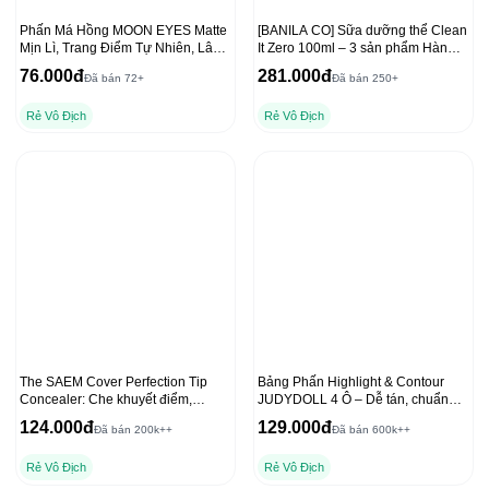
Phấn Má Hồng MOON EYES Matte
[BANILA CO] Sữa dưỡng thể Clean
Mịn Lì, Trang Điểm Tự Nhiên, Lâu
It Zero 100ml – 3 sản phẩm Hàn
Trôi 6,5g
Quốc hàng đầu
76.000đ
281.000đ
Đã bán 72+
Đã bán 250+
Rẻ Vô Địch
Rẻ Vô Địch
The SAEM Cover Perfection Tip
Bảng Phấn Highlight & Contour
Concealer: Che khuyết điểm,
JUDYDOLL 4 Ô – Dễ tán, chuẩn
chống nắng hiệu quả
màu 3D, lâu trôi 9g
124.000đ
129.000đ
Đã bán 200k++
Đã bán 600k++
Rẻ Vô Địch
Rẻ Vô Địch