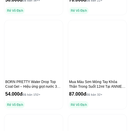
Đã bán 5k++
Đã bán 22+
Rẻ Vô Địch
Rẻ Vô Địch
BORN PRETTY Water Drop Top
Mua Màu Sơn Móng Tay Khỏa
Coat Gel – Hiệu ứng giọt nước 3D
Thân Trong Suốt 12ml Tại ANNIES
trong suốt
với Dụng Cụ Che Freeline
54.000đ
87.000đ
Đã bán 152+
Đã bán 32+
Rẻ Vô Địch
Rẻ Vô Địch