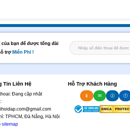
i của bạn để được tổng đài
hỗ trợ
Miễn Phí !
 Tin Liên Hệ
Hỗ Trợ Khách Hàng
 thoại: Đang cập nhật
📱
✉
ⓩ
ⓕ
:
aihoidap.com@gmail.com
chỉ: TPHCM, Đà Nẵng, Hà Nội
ồ
sitemap