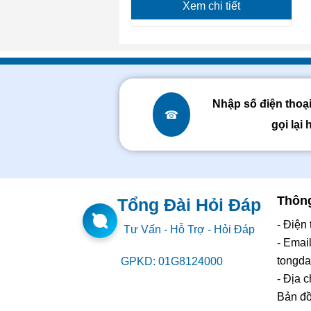
Xem chi tiết
Nhập số điện thoạ
☎
gọi lại 
Thông
Tổng Đài Hỏi Đáp
- Điện
Tư Vấn - Hỗ Trợ - Hỏi Đáp
- Email
tongd
GPKD: 01G8124000
- Địa 
Bản đ