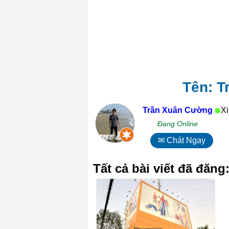
Tên: T
Trần Xuân Cường
Xi
Đang Online
✉ Chát Ngay
Tất cả bài viết đã đăng