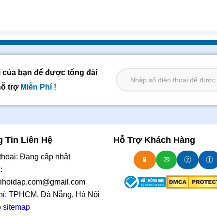
i của bạn để được tổng đài
hỗ trợ
Miễn Phí !
 Tin Liên Hệ
Hỗ Trợ Khách Hàng
 thoại: Đang cập nhật
📱
✉
ⓩ
ⓕ
:
aihoidap.com@gmail.com
chỉ: TPHCM, Đà Nẵng, Hà Nội
ồ
sitemap