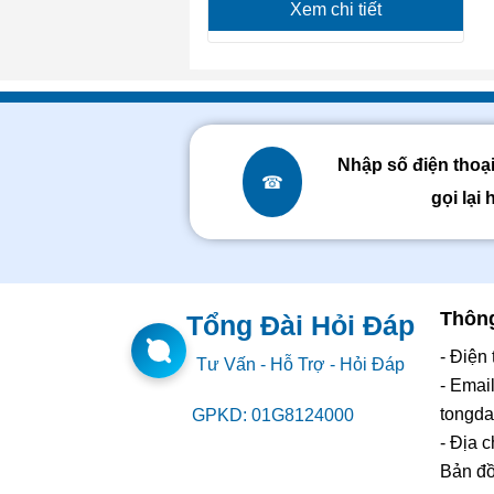
Xem chi tiết
Nhập số điện thoạ
☎
gọi lại 
Thông
Tổng Đài Hỏi Đáp
- Điện
Tư Vấn - Hỗ Trợ - Hỏi Đáp
- Email
tongd
GPKD: 01G8124000
- Địa 
Bản đ