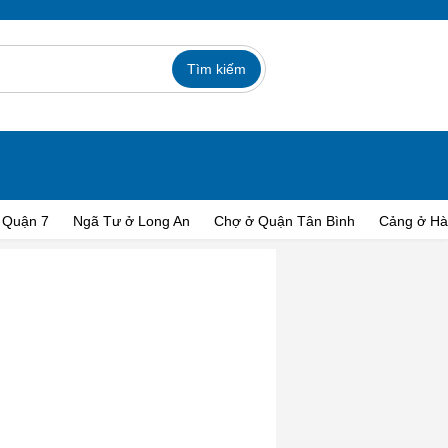
 Quận 7
Ngã Tư ở Long An
Chợ ở Quận Tân Bình
Cảng ở Hà