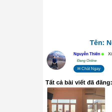
Tên: N
Nguyễn Thiên
Xi
Đang Online
✉ Chát Ngay
Tất cả bài viết đã đăng