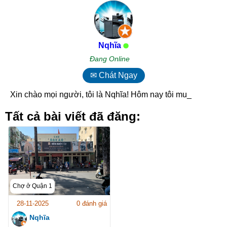
Nqhĩa
Đang Online
✉ Chát Ngay
Xin chào mọi người, tôi là Nqhĩa! Hôm nay tôi muốn_
Tất cả bài viết đã đăng:
Chợ ở Quận 1
28-11-2025
0 đánh giá
Nqhĩa