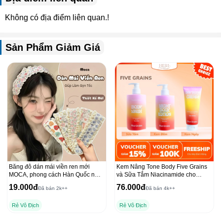
Không có địa điểm liên quan.!
Sản Phẩm Giảm Giá
Băng đô dán mái viền ren mới
Kem Nâng Tone Body Five Grains
MOCA, phong cách Hàn Quốc nữ
và Sữa Tắm Niacinamide cho
tính
Dưỡng Thể Ban Đêm
19.000đ
76.000đ
Đã bán 2k++
Đã bán 4k++
Rẻ Vô Địch
Rẻ Vô Địch