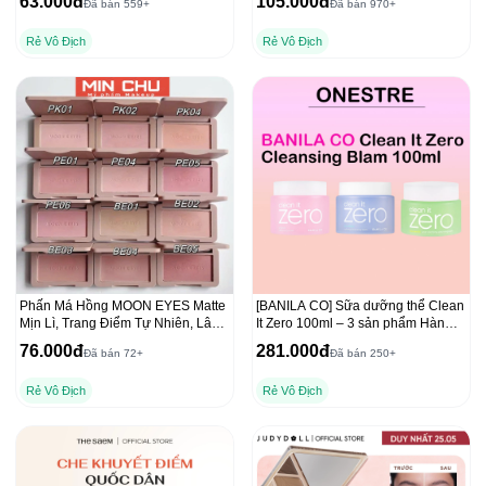
63.000đ
105.000đ
Đã bán 559+
Đã bán 970+
Rẻ Vô Địch
Rẻ Vô Địch
Phấn Má Hồng MOON EYES Matte
[BANILA CO] Sữa dưỡng thể Clean
Mịn Lì, Trang Điểm Tự Nhiên, Lâu
It Zero 100ml – 3 sản phẩm Hàn
Trôi 6,5g
Quốc hàng đầu
76.000đ
281.000đ
Đã bán 72+
Đã bán 250+
Rẻ Vô Địch
Rẻ Vô Địch