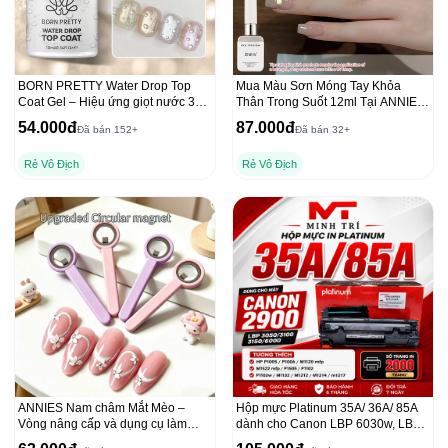
BORN PRETTY Water Drop Top
Mua Màu Sơn Móng Tay Khỏa
Coat Gel – Hiệu ứng giọt nước 3D
Thân Trong Suốt 12ml Tại ANNIES
trong suốt
với Dụng Cụ Che Freeline
54.000đ
87.000đ
Đã bán 152+
Đã bán 32+
Rẻ Vô Địch
Rẻ Vô Địch
ANNIES Nam châm Mắt Mèo –
Hộp mực Platinum 35A/ 36A/ 85A
Vòng nâng cấp và dụng cụ làm
dành cho Canon LBP 6030w, LBP
móng tay chất lượng
6000 và HP P1102, 1212NF