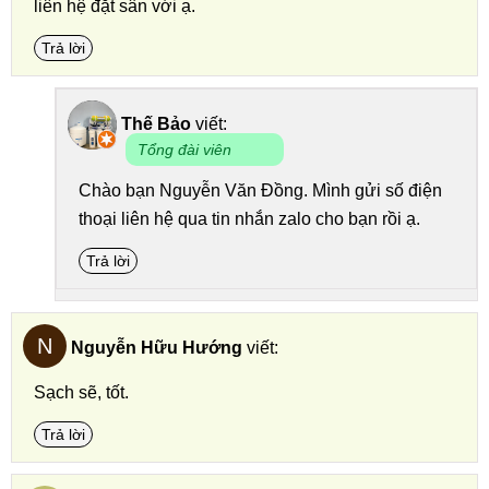
liên hệ đặt sân với ạ.
Trả lời
Thế Bảo
viết:
Tổng đài viên
Chào bạn Nguyễn Văn Đồng. Mình gửi số điện
thoại liên hệ qua tin nhắn zalo cho bạn rồi ạ.
Trả lời
N
Nguyễn Hữu Hướng
viết:
Sạch sẽ, tốt.
Trả lời