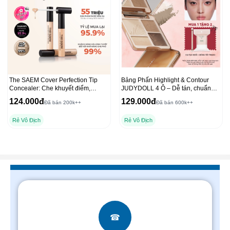
The SAEM Cover Perfection Tip
Bảng Phấn Highlight & Contour
Concealer: Che khuyết điểm,
JUDYDOLL 4 Ô – Dễ tán, chuẩn
chống nắng hiệu quả
màu 3D, lâu trôi 9g
124.000đ
129.000đ
Đã bán 200k++
Đã bán 600k++
Rẻ Vô Địch
Rẻ Vô Địch
☎