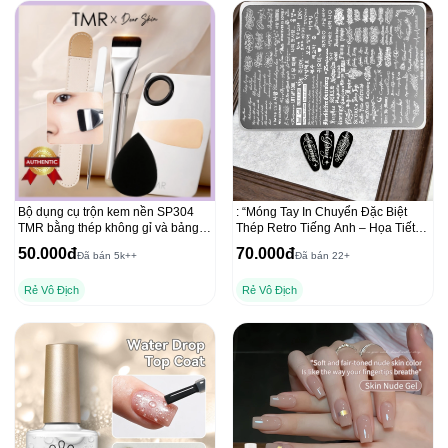
Bộ dụng cụ trộn kem nền SP304
: “Móng Tay In Chuyển Đặc Biệt
TMR bằng thép không gỉ và bảng
Thép Retro Tiếng Anh – Họa Tiết
trộn acrylic cho lớp nền mịn
Sáng Tạo”
50.000đ
70.000đ
Đã bán 5k++
Đã bán 22+
Rẻ Vô Địch
Rẻ Vô Địch