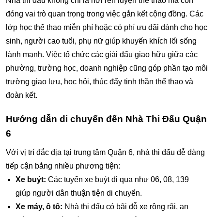
Nhà thi đấu không chỉ là nơi rèn luyện thể thao mà còn
đóng vai trò quan trọng trong việc gắn kết cộng đồng. Các
lớp học thể thao miễn phí hoặc có phí ưu đãi dành cho học
sinh, người cao tuổi, phụ nữ giúp khuyến khích lối sống
lành mạnh. Việc tổ chức các giải đấu giao hữu giữa các
phường, trường học, doanh nghiệp cũng góp phần tạo môi
trường giao lưu, học hỏi, thúc đẩy tinh thần thể thao và
đoàn kết.
Hướng dẫn di chuyển đến Nhà Thi Đấu Quận
6
Với vị trí đắc địa tại trung tâm Quận 6, nhà thi đấu dễ dàng
tiếp cận bằng nhiều phương tiện:
Xe buýt:
Các tuyến xe buýt đi qua như 06, 08, 139
giúp người dân thuận tiện di chuyển.
Xe máy, ô tô:
Nhà thi đấu có bãi đỗ xe rộng rãi, an