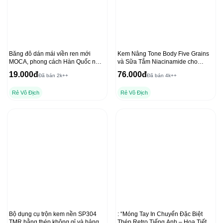
Băng đô dán mái viền ren mới
Kem Nâng Tone Body Five Grains
MOCA, phong cách Hàn Quốc nữ
và Sữa Tắm Niacinamide cho
tính
Dưỡng Thể Ban Đêm
19.000đ
76.000đ
Đã bán 2k++
Đã bán 4k++
Rẻ Vô Địch
Rẻ Vô Địch
Bộ dụng cụ trộn kem nền SP304
: “Móng Tay In Chuyển Đặc Biệt
TMR bằng thép không gỉ và bảng
Thép Retro Tiếng Anh – Họa Tiết