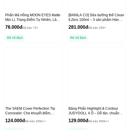
Phấn Má Hồng MOON EYES Matte
[BANILA CO] Sữa dưỡng thể Clean
Mịn Lì, Trang Điểm Tự Nhiên, Lâu
It Zero 100ml – 3 sản phẩm Hàn
Trôi 6,5g
Quốc hàng đầu
76.000đ
281.000đ
Đã bán 72+
Đã bán 250+
Rẻ Vô Địch
Rẻ Vô Địch
The SAEM Cover Perfection Tip
Bảng Phấn Highlight & Contour
Concealer: Che khuyết điểm,
JUDYDOLL 4 Ô – Dễ tán, chuẩn
chống nắng hiệu quả
màu 3D, lâu trôi 9g
124.000đ
129.000đ
Đã bán 200k++
Đã bán 600k++