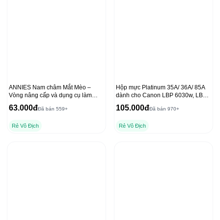
ANNIES Nam châm Mắt Mèo –
Hộp mực Platinum 35A/ 36A/ 85A
Vòng nâng cấp và dụng cụ làm
dành cho Canon LBP 6030w, LBP
móng tay chất lượng
6000 và HP P1102, 1212NF
63.000đ
105.000đ
Đã bán 559+
Đã bán 970+
Rẻ Vô Địch
Rẻ Vô Địch