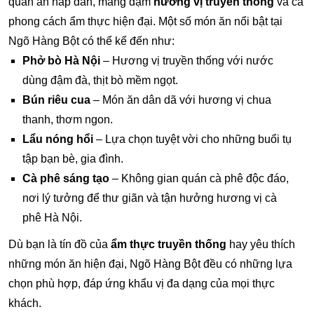
quán ăn hấp dẫn, mang đậm
hương vị truyền thống
và cả
phong cách ẩm thực hiện đại. Một số món ăn nổi bật tại
Ngõ Hàng Bột có thể kể đến như:
Phở bò Hà Nội
– Hương vị truyền thống với nước
dùng đậm đà, thịt bò mềm ngọt.
Bún riêu cua
– Món ăn dân dã với hương vị chua
thanh, thơm ngon.
Lẩu nóng hổi
– Lựa chọn tuyệt vời cho những buổi tụ
tập bạn bè, gia đình.
Cà phê sáng tạo
– Không gian quán cà phê độc đáo,
nơi lý tưởng để thư giãn và tận hưởng hương vị cà
phê Hà Nội.
Dù bạn là tín đồ của
ẩm thực truyền thống
hay yêu thích
những món ăn hiện đại, Ngõ Hàng Bột đều có những lựa
chọn phù hợp, đáp ứng khẩu vị đa dạng của mọi thực
khách.