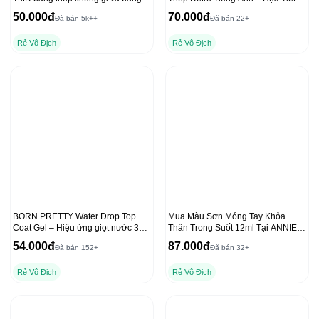
trộn acrylic cho lớp nền mịn
Sáng Tạo”
50.000đ
70.000đ
Đã bán 5k++
Đã bán 22+
Rẻ Vô Địch
Rẻ Vô Địch
BORN PRETTY Water Drop Top
Mua Màu Sơn Móng Tay Khỏa
Coat Gel – Hiệu ứng giọt nước 3D
Thân Trong Suốt 12ml Tại ANNIES
trong suốt
với Dụng Cụ Che Freeline
54.000đ
87.000đ
Đã bán 152+
Đã bán 32+
Rẻ Vô Địch
Rẻ Vô Địch