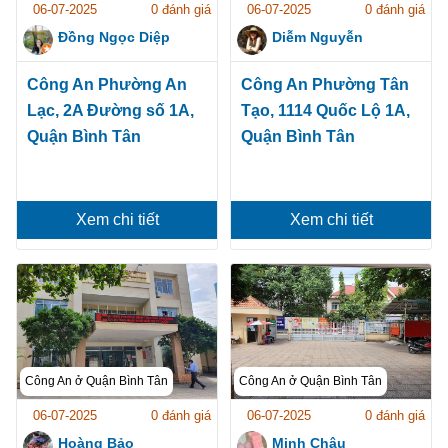
06-07-2025
0 đánh giá
06-07-2025
0 đánh giá
Đồng Ngọc Diệp
Diễm Nguyễn
Công An Phường An
Công An Phường Tân
Lạc, 2A Đường số 1A,
Tạo, 1114 Quốc Lộ 1A,
Quận Bình Tân
Quận Bình Tân
Xem chi tiết
Xem chi tiết
Công An ở Quận Bình Tân
Công An ở Quận Bình Tân
06-07-2025
0 đánh giá
06-07-2025
0 đánh giá
Hoàng Bảo
Minh Châu