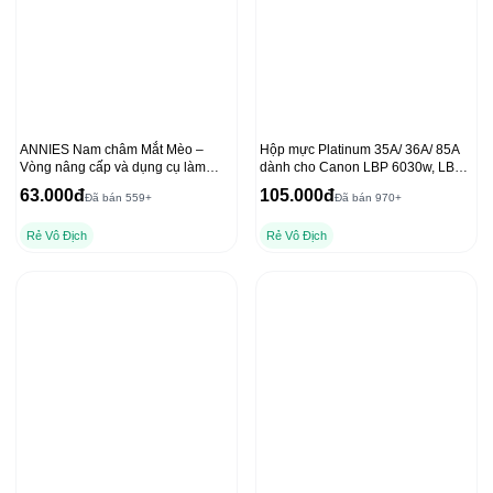
ANNIES Nam châm Mắt Mèo –
Hộp mực Platinum 35A/ 36A/ 85A
Vòng nâng cấp và dụng cụ làm
dành cho Canon LBP 6030w, LBP
móng tay chất lượng
6000 và HP P1102, 1212NF
63.000đ
105.000đ
Đã bán 559+
Đã bán 970+
Rẻ Vô Địch
Rẻ Vô Địch