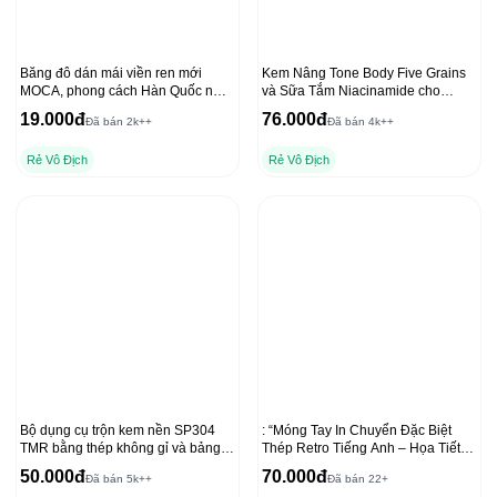
Băng đô dán mái viền ren mới
Kem Nâng Tone Body Five Grains
MOCA, phong cách Hàn Quốc nữ
và Sữa Tắm Niacinamide cho
tính
Dưỡng Thể Ban Đêm
19.000đ
76.000đ
Đã bán 2k++
Đã bán 4k++
Rẻ Vô Địch
Rẻ Vô Địch
Bộ dụng cụ trộn kem nền SP304
: “Móng Tay In Chuyển Đặc Biệt
TMR bằng thép không gỉ và bảng
Thép Retro Tiếng Anh – Họa Tiết
trộn acrylic cho lớp nền mịn
Sáng Tạo”
50.000đ
70.000đ
Đã bán 5k++
Đã bán 22+