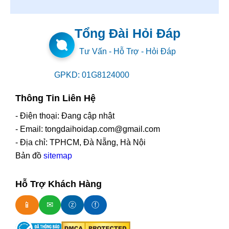
Tổng Đài Hỏi Đáp
Tư Vấn - Hỗ Trợ - Hỏi Đáp
GPKD: 01G8124000
Thông Tin Liên Hệ
- Điện thoại: Đang cập nhật
- Email: tongdaihoidap.com@gmail.com
- Địa chỉ: TPHCM, Đà Nẵng, Hà Nội
Bản đồ
sitemap
Hỗ Trợ Khách Hàng
📱
✉
ⓩ
ⓕ