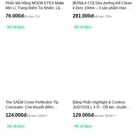
Phấn Má Hồng MOON EYES Matte
[BANILA CO] Sữa dưỡng thể Clean
Mịn Lì, Trang Điểm Tự Nhiên, Lâu
It Zero 100ml – 3 sản phẩm Hàn
Trôi 6,5g
Quốc hàng đầu
76.000đ
281.000đ
Đã bán 72+
Đã bán 250+
Rẻ Vô Địch
Rẻ Vô Địch
The SAEM Cover Perfection Tip
Bảng Phấn Highlight & Contour
Concealer: Che khuyết điểm,
JUDYDOLL 4 Ô – Dễ tán, chuẩn
chống nắng hiệu quả
màu 3D, lâu trôi 9g
124.000đ
129.000đ
Đã bán 200k++
Đã bán 600k++
Rẻ Vô Địch
Rẻ Vô Địch