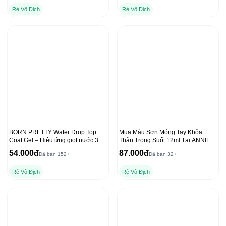
Rẻ Vô Địch
Rẻ Vô Địch
BORN PRETTY Water Drop Top
Mua Màu Sơn Móng Tay Khỏa
Coat Gel – Hiệu ứng giọt nước 3D
Thân Trong Suốt 12ml Tại ANNIES
trong suốt
với Dụng Cụ Che Freeline
54.000đ
87.000đ
Đã bán 152+
Đã bán 32+
Rẻ Vô Địch
Rẻ Vô Địch